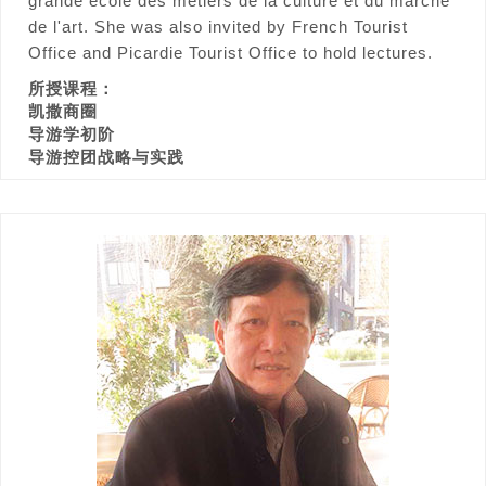
grande école des métiers de la culture et du marché
de l'art. She was also invited by French Tourist
Office and Picardie Tourist Office to hold lectures.
所授课程：
凯撒商圈
导游学初阶
导游控团战略与实践