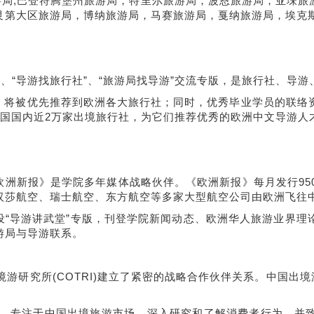
游局,巴登符腾堡州旅游局，特里尔旅游局，波恩旅游局，亚堔
艮第大区旅游局，博纳旅游局，马赛旅游局，戛纳旅游局，埃克
“导游找旅行社”、“旅游局找导游”交流专版，是旅行社、导游
将被优先推荐到欧洲各大旅行社；同时，优秀毕业学员的联络资
系中国国内近2万家出境旅行社，为它们推荐优秀的欧洲中文导游人
新报》是学院多年媒体战略伙伴。《欧洲新报》每月发行950
汉莎航空、瑞士航空、东方航空等多家大型航空公司由欧洲飞往
导游讲武堂”专版，刊登学院新闻动态、欧洲华人旅游业界理
游局与导游联系。
游研究所(COTRI)建立了紧密的战略合作伙伴关系。中国出境
汉堡，专注于中国出境旅游市场，深入研究和了解消费者行为，并