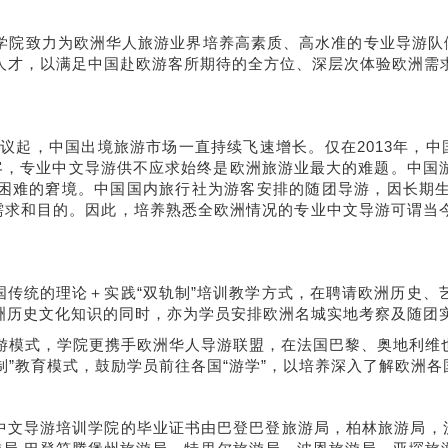
院致力为欧洲华人旅游业界培养高素质、高水准的专业导游队伍
人才，以满足中国赴欧游客所期待的全方位、深层次体验欧洲需
起，中国出境旅游市场一直持续飞速增长。仅在2013年，中国
游客，专业中文导游供不应求始终是欧洲旅游业最大的难题。中国
困难的窘境。中国国内旅行社为游客安排的随团导游，因长期
的需求和目的。因此，培养熟悉全欧洲情况的专业中文导游可谓当
统的理论＋实践“双轨制”培训教学方式，在聘请欧洲历史、
洲历史文化知识的同时，亦为学员安排欧洲名城实地考察及随团
游模式，学院更携手欧洲华人导游联盟，在法国巴黎、奥地利维
分制”教育模式，鼓励学员前往各国“游学”，以培养深入了解欧洲
导游培训学院的毕业证书由巴登巴登旅游局，柏林旅游局，汉