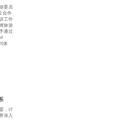
游委员
建立合作
训工作
洲旅游
予通过
f
得到体
系
盟，计
养深入